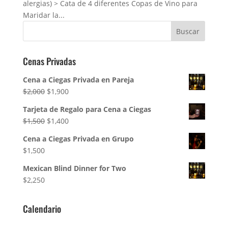
alergias) > Cata de 4 diferentes Copas de Vino para
Maridar la...
Cenas Privadas
Cena a Ciegas Privada en Pareja
El
El
$
2,000
$
1,900
precio
precio
Tarjeta de Regalo para Cena a Ciegas
original
actual
El
El
$
1,500
$
1,400
era:
es:
precio
precio
$2,000.
$1,900.
Cena a Ciegas Privada en Grupo
original
actual
$
1,500
era:
es:
$1,500.
$1,400.
Mexican Blind Dinner for Two
$
2,250
Calendario