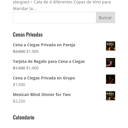
alergias) > Cata de 4 diferentes Copas de Vino para
Maridar la...
Cenas Privadas
Cena a Ciegas Privada en Pareja
El
El
$
2,000
$
1,900
precio
precio
Tarjeta de Regalo para Cena a Ciegas
original
actual
El
El
$
1,500
$
1,400
era:
es:
precio
precio
$2,000.
$1,900.
Cena a Ciegas Privada en Grupo
original
actual
$
1,500
era:
es:
$1,500.
$1,400.
Mexican Blind Dinner for Two
$
2,250
Calendario