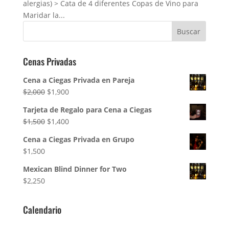
alergias) > Cata de 4 diferentes Copas de Vino para
Maridar la...
Cenas Privadas
Cena a Ciegas Privada en Pareja
El
El
$
2,000
$
1,900
precio
precio
Tarjeta de Regalo para Cena a Ciegas
original
actual
El
El
$
1,500
$
1,400
era:
es:
precio
precio
$2,000.
$1,900.
Cena a Ciegas Privada en Grupo
original
actual
$
1,500
era:
es:
$1,500.
$1,400.
Mexican Blind Dinner for Two
$
2,250
Calendario