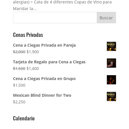
alergias) > Cata de 4 diferentes Copas de Vino para
Maridar la...
Cenas Privadas
Cena a Ciegas Privada en Pareja
El
El
$
2,000
$
1,900
precio
precio
Tarjeta de Regalo para Cena a Ciegas
original
actual
El
El
$
1,500
$
1,400
era:
es:
precio
precio
$2,000.
$1,900.
Cena a Ciegas Privada en Grupo
original
actual
$
1,500
era:
es:
$1,500.
$1,400.
Mexican Blind Dinner for Two
$
2,250
Calendario